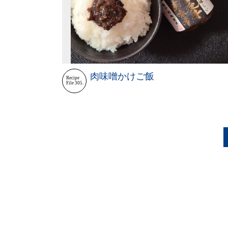
肉味噌かけご飯
Recipe
File 305.