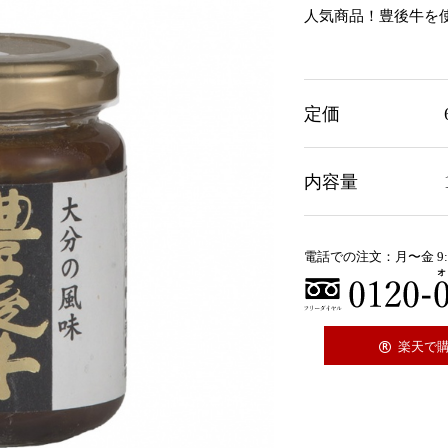
人気商品！豊後牛を
定価
内容量
電話での注文：月〜金 9:
楽天で