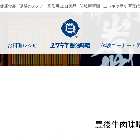
健康食品
薬膳のススメ
業務用OEM製品
岩城屋新聞
ユワキヤ歴史写真館
ユワキヤ醤油味噌
お料理レシピ
体験コーナー・
豊後牛肉味噌 