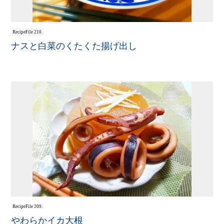
Recipe
File 210.
ナスと白菜のくたくた揚げ出し
Recipe
File 209.
やわらかイカ大根