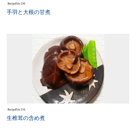
Recipe
File 230.
手羽と大根の甘煮
Recipe
File 216.
生椎茸の含め煮