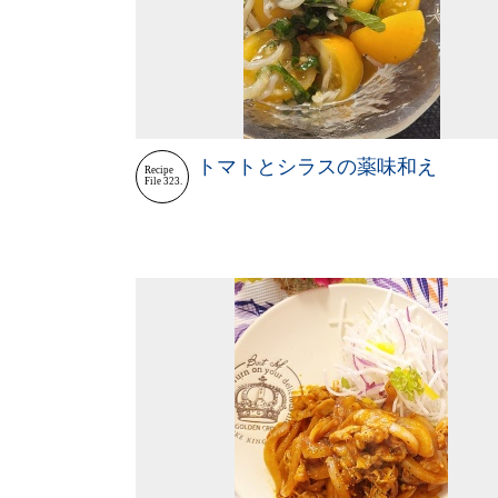
トマトとシラスの薬味和え
Recipe
File 323.