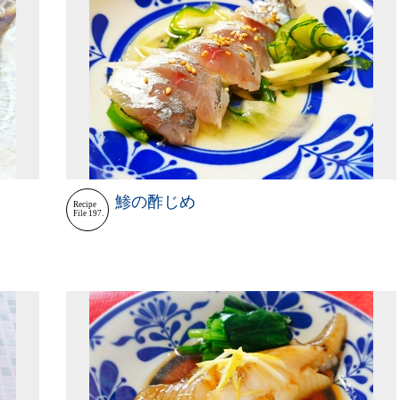
鯵の酢じめ
Recipe
File 197.