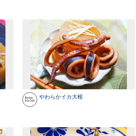
やわらかイカ大根
Recipe
File 209.