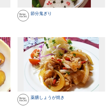
節分鬼ぎり
Recipe
File 301.
薬膳しょうが焼き
Recipe
File 261.