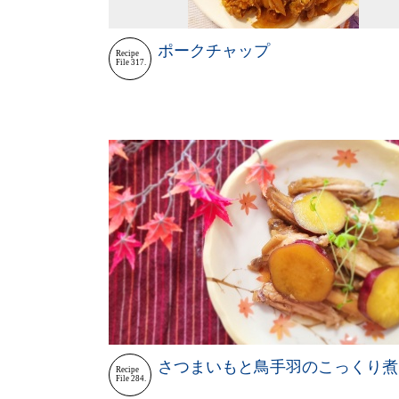
ポークチャップ
Recipe
File 317.
さつまいもと鳥手羽のこっくり煮
Recipe
File 284.