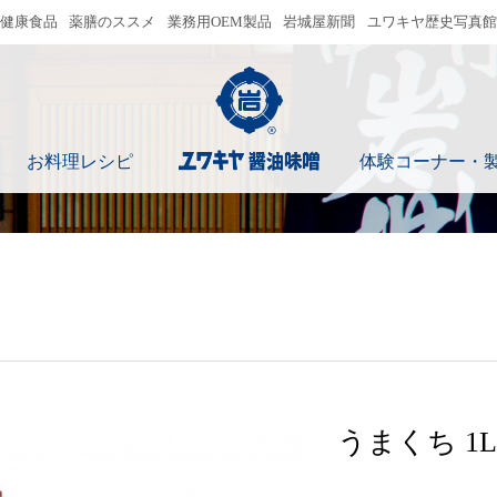
健康食品
薬膳のススメ
業務用OEM製品
岩城屋新聞
ユワキヤ歴史写真館
ユワキヤ醤油味噌
お料理レシピ
体験コーナー・
うまくち 1L