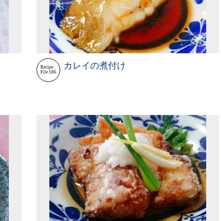
カレイの煮付け
Recipe
File 186.