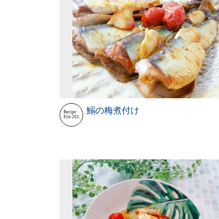
鰯の梅煮付け
Recipe
File 201.